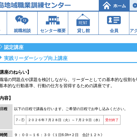
せ
就職相談
センター概要
貸し館
会員
ア
認定講座
実践リーダーシップ向上講座
講座のねらい】
場の問題点や課題を検討しながら、リーダーとしての基本的な役割を
基本的な行動基準、行動の仕方を習得するための講座です。
内容】
日程
以下の日程で講義を行います。ご希望の日程でお申し込みください。
7－①
２０２６年７月２８日（火）～７月２９日（水）
受付終了
時間
９：００～１６：３０《１日6.0h×２日 合計１２ｈ》