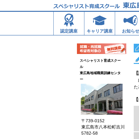
認定講座
キャリア講座
お知ら
スペシャリスト育成スクー
ル
【
東広島地域職業訓練センタ
ー
職
た
【
〒739-0152
東広島市八本松町吉川
5782-58