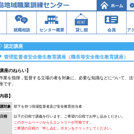
せ
就職相談
センター概要
貸し館
会員
ア
認定講座
管理監督者安全衛生教育講座（職長等安全衛生教育講座）
講座のねらい】
業を指揮，監督する立場の者を対象に、必要な知識などについて、法
座です。
内容】
講対象
部下を持つ現場監督者及び安全教育担当者
日程
以下の日程で講義を行います。ご希望の日程でお申し込みください。
このホームページからもエントリーが可能です。
ご希望の日程の「申し込む」ボタンをクリックしてください。