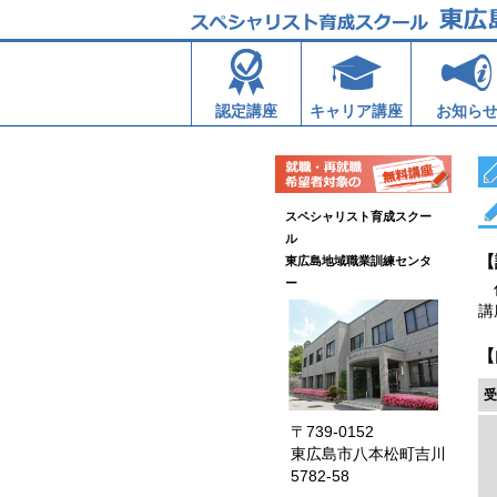
認定講座
キャリア講座
お知ら
スペシャリスト育成スクー
ル
【
東広島地域職業訓練センタ
ー
作
講
【
受
〒739-0152
東広島市八本松町吉川
5782-58