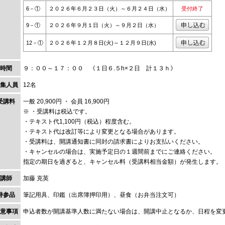
6－①
２０２６年６月２３日（火）～６月２４日（水）
受付終了
9－①
２０２６年９月１日（火）～９月２日（水）
12－①
２０２６年１２月８日(火)～１２月９日(水)
時間
９：００～１７：００ 《１日６.５h×２日 計１３ｈ》
集人員
12名
受講料
一般 20,900円 ・ 会員 16,900円
※ ・受講料は税込です。
・テキスト代1,100円（税込）程度含む。
・テキスト代は改訂等により変更となる場合があります。
・受講料は、開講通知書に同封の請求書によりお支払いください。
・キャンセルの場合は、実施予定日の１週間前までにご連絡ください。
指定の期日を過ぎると、キャンセル料（受講料相当金額）が発生します。
講師
加藤 克英
持参品
筆記用具、印鑑（出席簿押印用）、昼食（お弁当注文可）
意事項
申込者数が開講基準人数に満たない場合は、開講中止となるか、日程を変