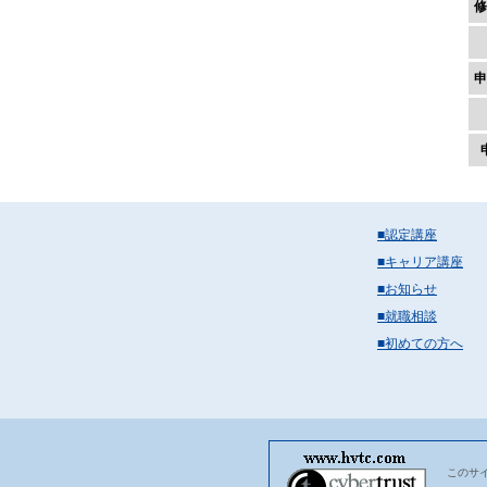
修
申
■認定講座
■キャリア講座
■お知らせ
■就職相談
■初めての方へ
このサ